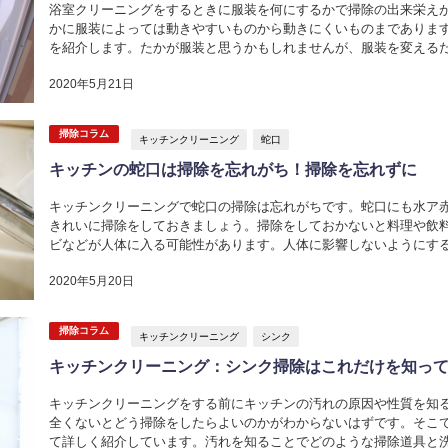
浴室クリーニングをするときに服装を何にするかで掃除の出来栄え
かに服装によっては動きやすいものから動きにくいものまでありま
を紹介します。たかが服装と思うかもしれませんが、服装を変える
あり得るので、準備がいかに大切か...
2020年5月21日
掃除コラム
キッチンクリーニング
蛇口
キッチンの蛇口は掃除を忘れがち！掃除を忘れずに
キッチンクリーニングで蛇口の掃除は忘れがちです。蛇口にも水ア
きれいに掃除をしておきましょう。掃除をしておかないと料理や飲
ビなどが人体に入る可能性があります。人体に影響しないようにす
きましょう。蛇口の掃除道具や掃除...
2020年5月20日
掃除コラム
キッチンクリーニング
シンク
キッチンクリーニング：シンク掃除はこれだけを知っ
キッチンクリーニングをする前にキッチンの汚れの原因や性質を知
全くないとどう掃除をしたらよいのかがわからないはずです。そこ
て詳しく紹介しています。汚れを知ることでどのような掃除道具と