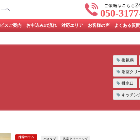
050-3177
ビスご案内
お申込みの流れ
対応エリア
お客様の声
よくある質
換気扇
浴室クリ
排水口
キッチン
掃除コラム
バスタブ
浴室クリーニング