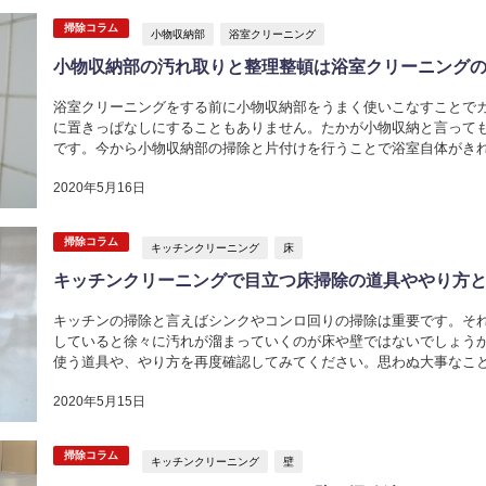
掃除コラム
小物収納部
浴室クリーニング
小物収納部の汚れ取りと整理整頓は浴室クリーニング
浴室クリーニングをする前に小物収納部をうまく使いこなすことで
に置きっぱなしにすることもありません。たかが小物収納と言って
です。今から小物収納部の掃除と片付けを行うことで浴室自体がきれ
うなる 浴室内には掃除道具や身...
2020年5月16日
掃除コラム
キッチンクリーニング
床
キッチンクリーニングで目立つ床掃除の道具ややり方
キッチンの掃除と言えばシンクやコンロ回りの掃除は重要です。そ
していると徐々に汚れが溜まっていくのが床や壁ではないでしょう
使う道具や、やり方を再度確認してみてください。思わぬ大事なこと
チンクリーニング床掃除 キッチ...
2020年5月15日
掃除コラム
キッチンクリーニング
壁