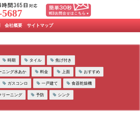
-5687
問
会社概要
サイトマップ
時期
タイル
焦げ付き
ーニング水あか
料金
上面
おすすめ
ガスコンロ
一戸建て
食器乾燥機
クリーニング
予防
シンク