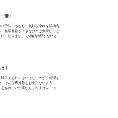
の一環！
カビ予防にもなり、無駄な小物を浴槽内
も、整理整頓ができなければ大変なこと
いになります。 小物収納部がないとど
とは！
れ以外で忘れてはいけないのが、料理を
か。そんな床掃除をお怠らないように、
を忘れていた事かもしれません。 キッ