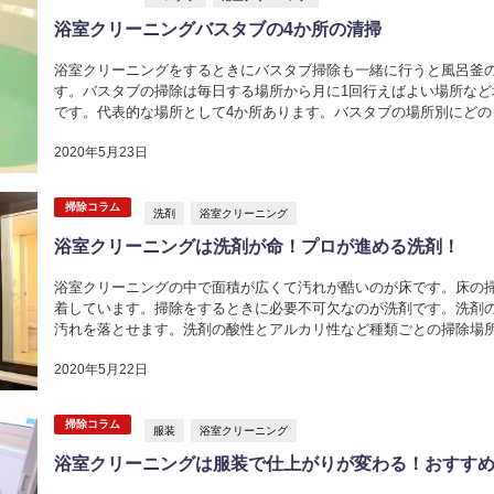
浴室クリーニングバスタブの4か所の清掃
浴室クリーニングをするときにバスタブ掃除も一緒に行うと風呂釜
す。バスタブの掃除は毎日する場所から月に1回行えばよい場所な
です。代表的な場所として4か所あります。バスタブの場所別にど
らよいのかを紹介します。 浴室ク...
2020年5月23日
掃除コラム
洗剤
浴室クリーニング
浴室クリーニングは洗剤が命！プロが進める洗剤！
浴室クリーニングの中で面積が広くて汚れが酷いのが床です。床の
着しています。掃除をするときに必要不可欠なのが洗剤です。洗剤
汚れを落とせます。洗剤の酸性とアルカリ性など種類ごとの掃除場
しく紹介します。洗剤の上手な使い...
2020年5月22日
掃除コラム
服装
浴室クリーニング
浴室クリーニングは服装で仕上がりが変わる！おすす