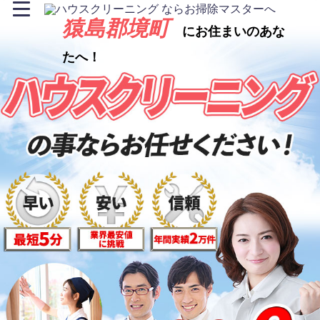
猿島郡境町
にお住まいのあな
たへ！