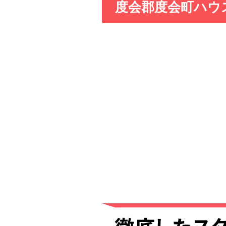
度会郡度会町ハウ