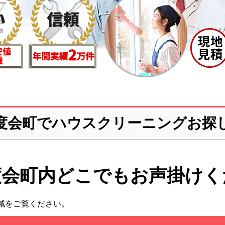
度会町でハウスクリーニングお探
度会町内どこでも
お声掛けく
域をご覧ください。