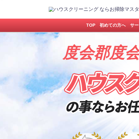
TOP
初めての方へ
サー
度会郡度