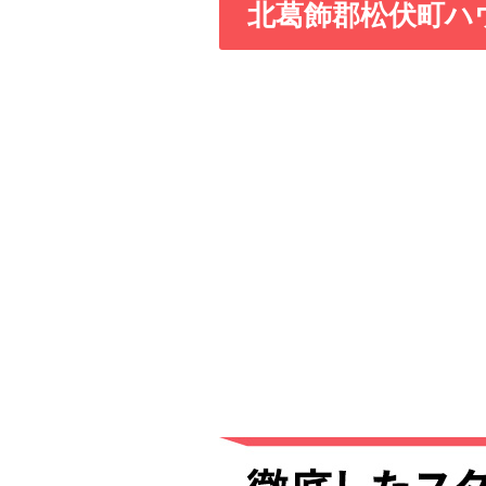
北葛飾郡松伏町ハ