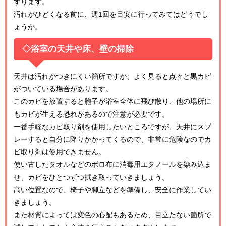
すります。
汚れがひどくなる前に、週1回を目安に行ってみてはどうでし
ょうか。
◇浴室の天井や床、壁の掃除
天井は汚れがつきにくい箇所ですが、よく見ると点々と黒カビ
がついている場合があります。
このカビを放置すると胞子が浴室全体に飛び散り、他の場所に
もカビが生える恐れがあるので注意が必要です。
一番手軽なカビ取り剤を使用したいところですが、天井にスプ
レーすると自分に降りかかってくるので、非常に危険なのでカ
ビ取り剤は使用できません。
使い古したタオルなどのボロ布に消毒用エタノールを染み込ま
せ、カビをひとつずつ拭き取っていきましょう。
高い位置なので、椅子や脚立などを準備し、安全に作業してい
きましょう。
また材質によっては変色の心配もあるため、目立たない箇所で