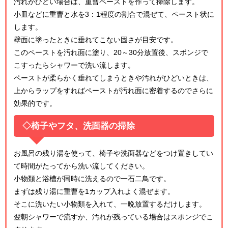
汚れがひどい場合は、重曹ペーストを作って掃除します。
小皿などに重曹と水を3：1程度の割合で混ぜて、ペースト状に
します。
壁面に塗ったときに垂れてこない固さが目安です。
このペーストを汚れ面に塗り、20～30分放置後、スポンジで
こすったらシャワーで洗い流します。
ペーストが柔らかく垂れてしまうときや汚れがひどいときは、
上からラップをすればペーストが汚れ面に密着するのでさらに
効果的です。
◇椅子やフタ、洗面器の掃除
お風呂の残り湯を使って、椅子や洗面器などをつけ置きしてい
て時間がたってから洗い流してください。
小物類と浴槽が同時に洗えるので一石二鳥です。
まずは残り湯に重曹を1カップ入れよく混ぜます。
そこに洗いたい小物類を入れて、一晩放置するだけします。
翌朝シャワーで流すか、汚れが残っている場合はスポンジでこ