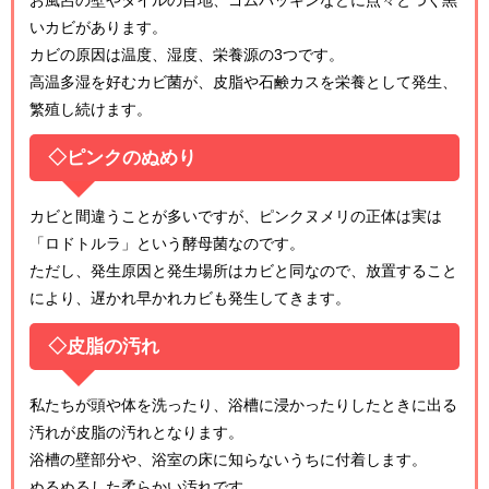
お風呂の壁やタイルの目地、ゴムパッキンなどに点々とつく黒
いカビがあります。
カビの原因は温度、湿度、栄養源の3つです。
高温多湿を好むカビ菌が、皮脂や石鹸カスを栄養として発生、
繁殖し続けます。
◇ピンクのぬめり
カビと間違うことが多いですが、ピンクヌメリの正体は実は
「ロドトルラ」という酵母菌なのです。
ただし、発生原因と発生場所はカビと同なので、放置すること
により、遅かれ早かれカビも発生してきます。
◇皮脂の汚れ
私たちが頭や体を洗ったり、浴槽に浸かったりしたときに出る
汚れが皮脂の汚れとなります。
浴槽の壁部分や、浴室の床に知らないうちに付着します。
ぬるぬるした柔らかい汚れです。