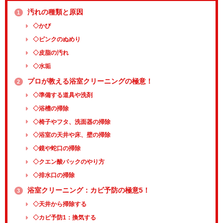
汚れの種類と原因
1
◇かび
◇ピンクのぬめり
◇皮脂の汚れ
◇水垢
プロが教える浴室クリーニングの極意！
2
◇準備する道具や洗剤
◇浴槽の掃除
◇椅子やフタ、洗面器の掃除
◇浴室の天井や床、壁の掃除
◇鏡や蛇口の掃除
◇クエン酸パックのやり方
◇排水口の掃除
浴室クリーニング：カビ予防の極意5！
3
◇天井から掃除する
◇カビ予防1：換気する