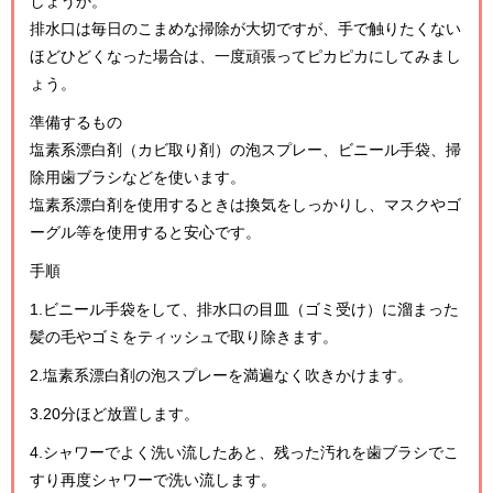
しょうか。
排水口は毎日のこまめな掃除が大切ですが、手で触りたくない
ほどひどくなった場合は、一度頑張ってピカピカにしてみまし
ょう。
準備するもの
塩素系漂白剤（カビ取り剤）の泡スプレー、ビニール手袋、掃
除用歯ブラシなどを使います。
塩素系漂白剤を使用するときは換気をしっかりし、マスクやゴ
ーグル等を使用すると安心です。
手順
1.ビニール手袋をして、排水口の目皿（ゴミ受け）に溜まった
髪の毛やゴミをティッシュで取り除きます。
2.塩素系漂白剤の泡スプレーを満遍なく吹きかけます。
3.20分ほど放置します。
4.シャワーでよく洗い流したあと、残った汚れを歯ブラシでこ
すり再度シャワーで洗い流します。