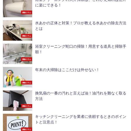
に楽にできる！
掃除コラム
水あかの正体と対策！プロが教える水あかの除去方法
とは
掃除コラム
浴室クリーニング蛇口の掃除！用意する道具と掃除手
順！
掃除コラム
年末の大掃除はここだけは外せない！
掃除コラム
換気扇の一番の汚れと言えば油！油汚れを難なく取る
方法
掃除コラム
キッチンクリーニングを業者に依頼するときのポイン
トと注意点！
掃除コラム