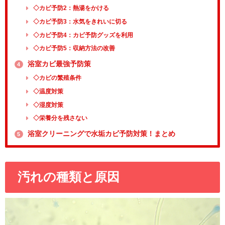
◇カビ予防2：熱湯をかける
◇カビ予防3：水気をきれいに切る
◇カビ予防4：カビ予防グッズを利用
◇カビ予防5：収納方法の改善
浴室カビ最強予防策
4
◇カビの繁殖条件
◇温度対策
◇湿度対策
◇栄養分を残さない
浴室クリーニングで水垢カビ予防対策！まとめ
5
汚れの種類と原因